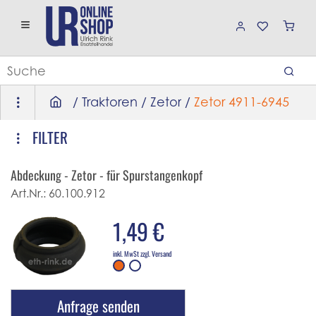
/
Traktoren
/
Zetor
/
Zetor 4911-6945
FILTER
Abdeckung - Zetor - für Spurstangenkopf
Art.Nr.:
60.100.912
1,49 €
inkl. MwSt zzgl. Versand
Anfrage senden