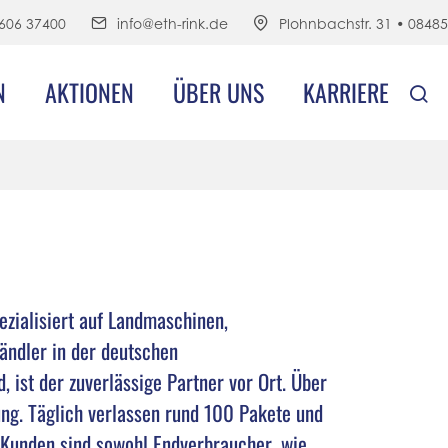
606 37400
info@eth-rink.de
Plohnbachstr. 31 • 0848
N
AKTIONEN
ÜBER UNS
KARRIERE
ezialisiert auf Landmaschinen,
ändler in der deutschen
 ist der zuverlässige Partner vor Ort. Über
ng. Täglich verlassen rund 100 Pakete und
 Kunden sind sowohl Endverbraucher, wie