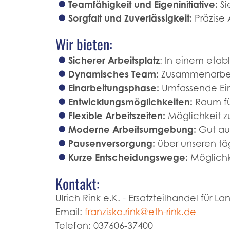
Teamfähigkeit und Eigeninitiative:
Si
Sorgfalt und Zuverlässigkeit:
Präzise 
Wir bieten:
Sicherer Arbeitsplatz
: In einem etab
Dynamisches Team:
Zusammenarbeit
Einarbeitungsphase:
Umfassende Ein
Entwicklungsmöglichkeiten:
Raum fü
Flexible Arbeitszeiten:
Möglichkeit zu
Moderne Arbeitsumgebung:
Gut aus
Pausenversorgung:
über unseren täg
Kurze Entscheidungswege:
Möglichke
Kontakt:
Ulrich Rink e.K. - Ersatzteilhandel fü
Email:
franziska.rink@eth-rink.de
Telefon: 037606-37400