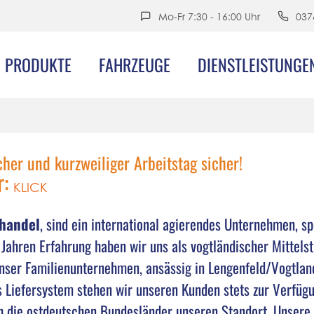
Mo-Fr 7:30 - 16:00 Uhr
037
PRODUKTE
FAHRZEUGE
DIENSTLEISTUNGE
her und kurzweiliger Arbeitstag sicher!
r:
KLICK
ßhandel
, sind ein international agierendes Unternehmen, sp
ahren Erfahrung haben wir uns als vogtländischer Mittelst
nser Familienunternehmen, ansässig in Lengenfeld/Vogtland,
 Liefersystem stehen wir unseren Kunden stets zur Verfügu
h die ostdeutschen Bundesländer unseren Standort. Unsere