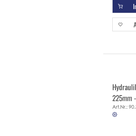
I
A
Hydraul
225mm - 
Art.Nr.:
90.