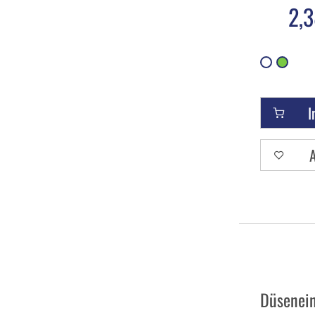
2,3
I
A
Düsenei