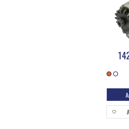
14
A
A