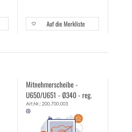
Auf die Merkliste
Mitnehmerscheibe -
U650/U651 - Ø340 - reg.
Tausch
Art.Nr.:
200.700.003