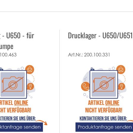
 - U650 - für
Drucklager - U650/U65
pumpe
100.463
Art.Nr.:
200.100.331