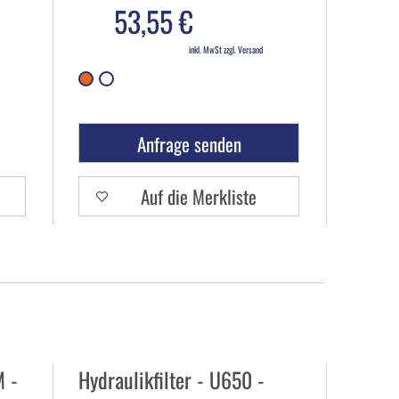
53,55 €
inkl. MwSt zzgl. Versand
Anfrage senden
Auf die Merkliste
M -
Hydraulikfilter - U650 -