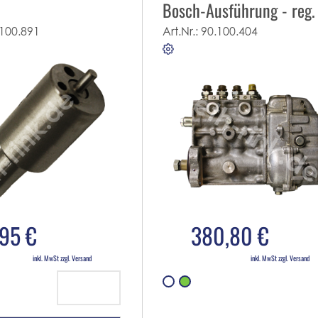
Bosch-Ausführung - reg.
Tausch
100.891
Art.Nr.:
90.100.404
,95 €
380,80 €
inkl. MwSt zzgl. Versand
inkl. MwSt zzgl. Versand