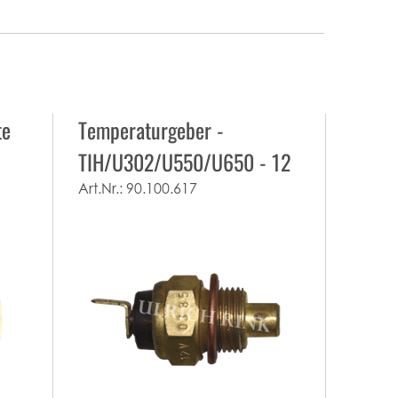
te
Temperaturgeber -
TIH/U302/U550/U650 - 12
V
Art.Nr.:
90.100.617