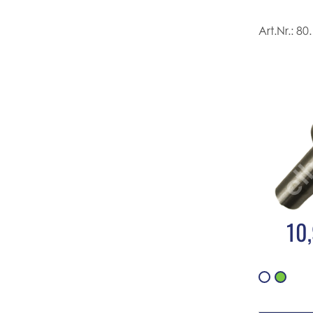
Art.Nr.:
80.
10