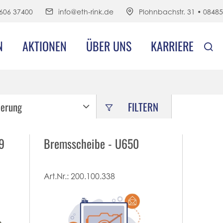
606 37400
info@eth-rink.de
Plohnbachstr. 31 • 0848
N
AKTIONEN
ÜBER UNS
KARRIERE
ierung
FILTERN
9
Bremsscheibe - U650
Art.Nr.:
200.100.338