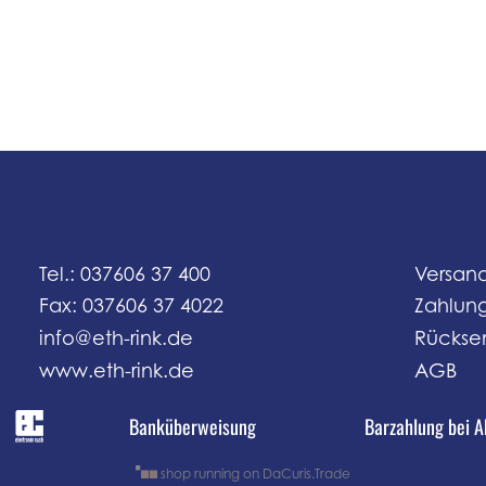
Tel.: 037606 37 400
Versan
Fax: 037606 37 4022
Zahlun
info@eth-rink.de
Rückse
www.eth-rink.de
AGB
Banküberweisung
Barzahlung bei 
shop running on DaCuris.Trade