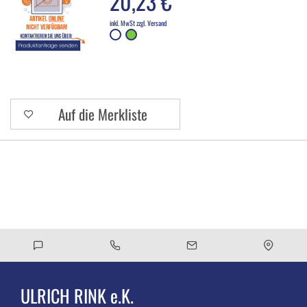
20,23 €
inkl. MwSt zzgl. Versand
Auf die Merkliste
ULRICH RINK e.K.