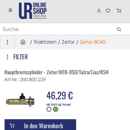
/
Traktoren
/
Zetor
/
Zetor 8045
FILTER
Hauptbremszylinder - Zetor/MT8-050/Tatra/Liaz/KSH - Ø 24
Art.Nr.:
200.800.229
46,29 €
inkl. MwSt zzgl. Versand
In den Warenkorb