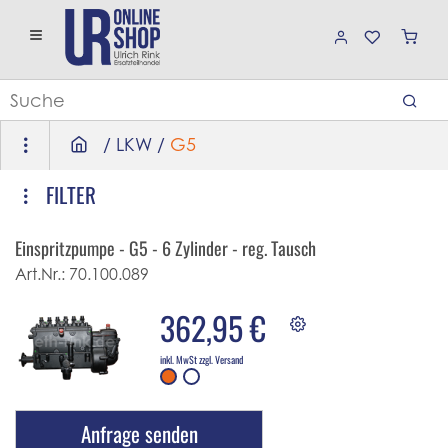
/
LKW
/
G5
FILTER
Einspritzpumpe - G5 - 6 Zylinder - reg. Tausch
Art.Nr.:
70.100.089
362,95 €
inkl. MwSt zzgl. Versand
Anfrage senden