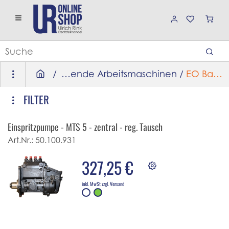
/
Selbstfahrende Arbeitsmaschinen
/
EO Bagger
FILTER
Einspritzpumpe - MTS 5 - zentral - reg. Tausch
Art.Nr.:
50.100.931
327,25 €
inkl. MwSt zzgl. Versand